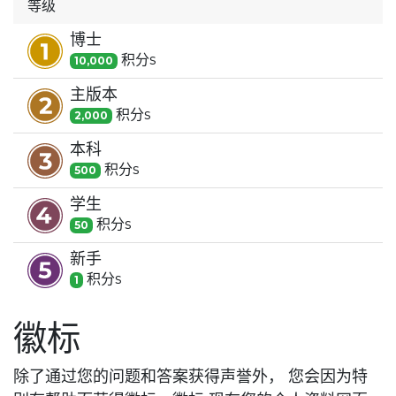
等级
博士
积分
s
10,000
主版本
积分
s
2,000
本科
积分
s
500
学生
积分
s
50
新手
积分
s
1
徽标
除了通过您的问题和答案获得声誉外， 您会因为特