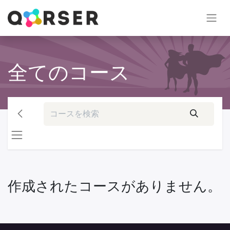
全てのコース
作成されたコースがありません。