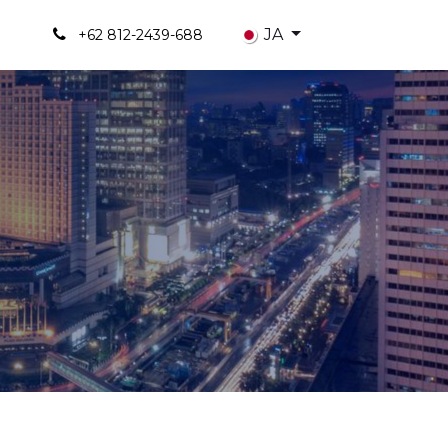
Us
JA
+62 812-2439-688