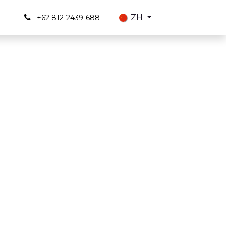
s
ZH
+62 812-2439-688