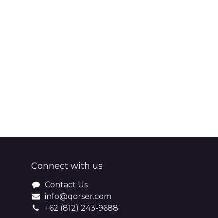
Connect with us
Contact Us
info@qorser.com
+62 (812) 243-9688