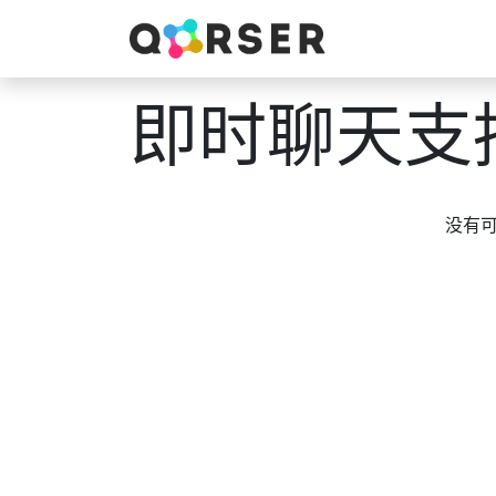
即时聊天支
没有